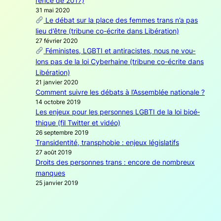
rence de 2017)
31 mai 2020
Le débat sur la place des femmes trans n’a pas
lieu d’être (tri­bune co-écrite dans Libé­ra­tion)
27 février 2020
Fémi­nistes, LGBTI et anti­ra­cistes, nous ne vou­
lons pas de la loi Cybe­rhaine (tri­bune co-écrite dans
Libé­ra­tion)
21 jan­vier 2020
Com­ment suivre les débats à l’Assemblée natio­nale ?
14 octobre 2019
Les enjeux pour les per­sonnes LGBTI de la loi bioé­
thique (fil Twit­ter et vidéo)
26 sep­tembre 2019
Tran­si­den­ti­té, trans­pho­bie : enjeux légis­la­tifs
27 août 2019
Droits des per­sonnes trans : encore de nom­breux
manques
25 jan­vier 2019