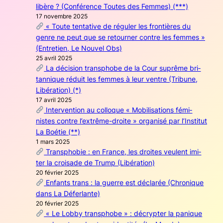
libère ? (Confé­rence Toutes des Femmes) (***)
17 novembre 2025
« Toute ten­ta­tive de régu­ler les fron­tières du
genre ne peut que se retour­ner contre les femmes »
(Entre­tien, Le Nou­vel Obs)
25 avril 2025
La déci­sion trans­phobe de la Cour suprême bri­
tan­nique réduit les femmes à leur ventre (Tri­bune,
Libé­ra­tion) (*)
17 avril 2025
Inter­ven­tion au col­loque « Mobi­li­sa­tions fémi­
nistes contre l’extrême-droite » orga­ni­sé par l’Institut
La Boé­tie (**)
1 mars 2025
Trans­pho­bie : en France, les droites veulent imi­
ter la croi­sade de Trump (Libé­ra­tion)
20 février 2025
Enfants trans : la guerre est décla­rée (Chro­nique
dans La Défer­lante)
20 février 2025
« Le Lob­by trans­phobe » : décryp­ter la panique