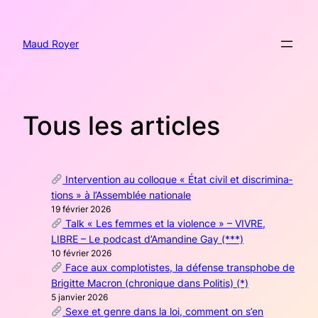
Aller
au
contenu
Maud Royer
Tous les articles
Inter­ven­tion au col­loque « État civil et dis­cri­mi­na­
tions » à l’Assemblée natio­nale
19 février 2026
Talk « Les femmes et la vio­lence » – VIVRE,
LIBRE – Le pod­cast d’Amandine Gay (***)
10 février 2026
Face aux com­plo­tistes, la défense trans­phobe de
Bri­gitte Macron (chro­nique dans Poli­tis) (*)
5 jan­vier 2026
Sexe et genre dans la loi, com­ment on s’en