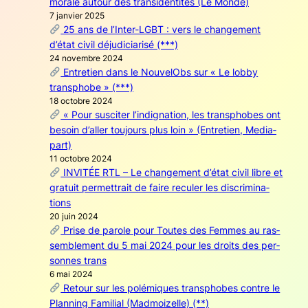
morale autour des tran­si­den­ti­tés (Le Monde)
7 jan­vier 2025
25 ans de l’Inter-LGBT : vers le chan­ge­ment
d’état civil déju­di­cia­ri­sé (***)
24 novembre 2024
Entre­tien dans le Nou­ve­lObs sur « Le lob­by
trans­phobe » (***)
18 octobre 2024
« Pour sus­ci­ter l’indignation, les trans­phobes ont
besoin d’aller tou­jours plus loin » (Entre­tien, Media­
part)
11 octobre 2024
INVITÉE RTL – Le chan­ge­ment d’état civil libre et
gra­tuit per­met­trait de faire recu­ler les dis­cri­mi­na­
tions
20 juin 2024
Prise de parole pour Toutes des Femmes au ras­
sem­ble­ment du 5 mai 2024 pour les droits des per­
sonnes trans
6 mai 2024
Retour sur les polé­miques trans­phobes contre le
Plan­ning Fami­lial (Mad­moi­zelle) (**)