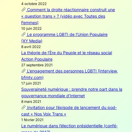
4 octobre 2022
Com­ment la droite réac­tion­naire construit une
« ques­tion trans » ? (vidéo avec Toutes des
Femmes)
10 juin 2022
Le pro­gramme LGBTI de l’Union Popu­laire
(XY Media)
8 avril 2022
La théo­rie de l’Ère du Peuple et le réseau social
Action Popu­laire
27 sep­tembre 2021
L’engagement des per­sonnes LGBTI (Inter­view,
bfmtv.com)
17 juin 2021
Sou­ve­rai­ne­té numé­rique : prendre notre part dans la
gou­ver­nance mon­diale d’Internet
8 mars 2021
Invi­ta­tion pour l’épisode de lan­ce­ment du pod­
cast « Nos Voix Trans »
1 février 2021
Le numé­rique dans l’élection pré­si­den­tielle (confé­