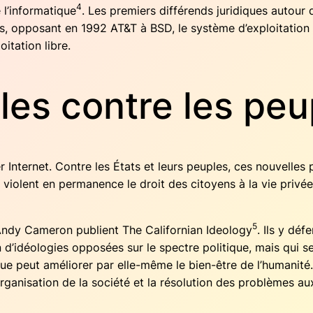
4
de l’informatique
. Les pre­miers dif­fé­rends juri­diques autou
les, oppo­sant en 1992 AT&T à BSD, le sys­tème d’exploitation majo
itation libre.
les contre les peu
Inter­net. Contre les États et leurs peuples, ces nou­velles p
s violent en per­ma­nence le droit des citoyens à la vie pri­vé
5
ndy Came­ron publient The Cali­for­nian Ideo­lo­gy
. Ils y déf
n d’idéologies oppo­sées sur le spectre poli­tique, mais qui se
gique peut amé­lio­rer par elle-même le bien-être de l’humanité.
organisation de la socié­té et la réso­lu­tion des pro­blèmes a