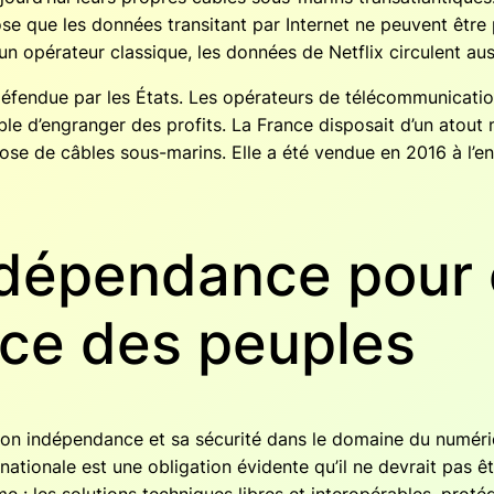
pose que les don­nées tran­si­tant par Inter­net ne peuvent être p
un opé­ra­teur clas­sique, les don­nées de Net­flix cir­culent aus
défen­due par les États. Les opé­ra­teurs de télé­com­mu­ni­ca­ti
able d’engranger des pro­fits. La France dis­po­sait d’un atout
 pose de câbles sous-marins. Elle a été ven­due en 2016 à l’en
ndépendance pour 
ice des peuples
 son indé­pen­dance et sa sécu­ri­té dans le domaine du numé­
io­nale est une obli­ga­tion évi­dente qu’il ne devrait pas êtr