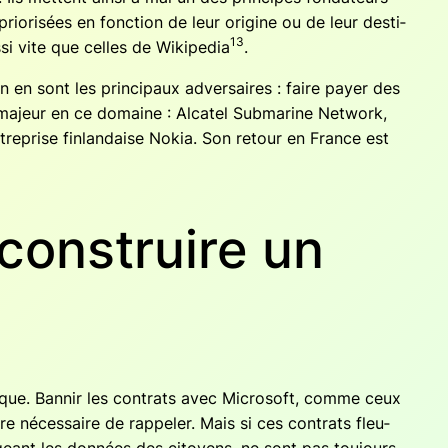
rio­ri­sées en fonc­tion de leur ori­gine ou de leur des­ti­
13
­si vite que celles de Wiki­pe­dia
.
on en sont les prin­ci­paux adver­saires : faire payer des
 majeur en ce domaine : Alca­tel Sub­ma­rine Net­work,
treprise fin­lan­daise Nokia. Son retour en France est
construire un
rique. Ban­nir les contrats avec Micro­soft, comme ceux
e néces­saire de rap­pe­ler. Mais si ces contrats fleu­