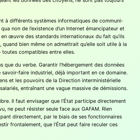
té­geant les don­nées des citoyens, ne sont pas tou­jours
t à dif­fé­rents sys­tèmes infor­ma­tiques de com­mu­ni­
 qua non de l’existence d’un Inter­net éman­ci­pa­teur et
en œuvre des stan­dards inter­na­tio­naux du fait qu’ils
, quand bien même on admet­trait qu’elle soit utile à la
 toutes com­pa­tibles entre elles.
lus que du verbe. Garan­tir l’hébergement des don­nées
e savoir-faire indus­triel, déjà impor­tant en ce domaine.
 et les pou­voirs de la Direc­tion inter­mi­nis­té­rielle
sala­riés, entraî­nant une vague mas­sive de démissions.
re. Il faut envi­sa­ger que l’État par­ti­cipe direc­te­ment
 vu, ne peut résis­ter seule face aux GAFAM. Rien
­pant direc­te­ment, par le biais de ses fonc­tion­naires
r fron­ta­le­ment, que l’État peut faire recu­ler ces