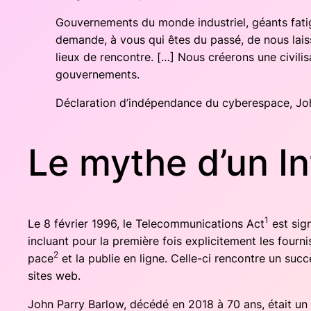
Gou­ver­ne­ments du monde indus­triel, géants fati­
demande, à vous qui êtes du pas­sé, de nous lais­se
lieux de ren­contre. […] Nous crée­rons une civi­li
gouvernements.
Décla­ra­tion d’indépendance du cybe­res­pace, Joh
Le mythe d’un In
1
Le 8 février 1996, le Tele­com­mu­ni­ca­tions Act
est sign
incluant pour la pre­mière fois expli­ci­te­ment les four
2
pace
et la publie en ligne. Celle-ci ren­contre un suc­c
sites web.
John Par­ry Bar­low, décé­dé en 2018 à 70 ans, était un mi