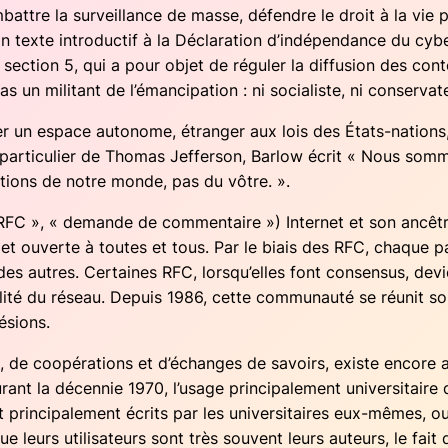
om­battre la sur­veillance de masse, défendre le droit à la vie p
on texte intro­duc­tif à la Décla­ra­tion d’indépendance du cybe
 sec­tion 5, qui a pour objet de régu­ler la dif­fu­sion des con
s un mili­tant de l’émancipation : ni socia­liste, ni conser­va­teur
r un espace auto­nome, étran­ger aux lois des États-nations, 
par­ti­cu­lier de Tho­mas Jef­fer­son, Bar­low écrit « Nous so
i­tions de notre monde, pas du vôtre. ».
FC », « demande de com­men­taire ») Inter­net et son ancêt
le, et ouverte à toutes et tous. Par le biais des RFC, chaque pa
is des autres. Cer­taines RFC, lorsqu’elles font consen­sus, dev
abilité du réseau. Depuis 1986, cette com­mu­nau­té se réunit 
hésions.
é, de coopé­ra­tions et d’échanges de savoirs, existe encore au
rant la décen­nie 1970, l’usage prin­ci­pa­le­ment uni­ver­si­tair
ent prin­ci­pa­le­ment écrits par les uni­ver­si­taires eux-mêmes,
eurs uti­li­sa­teurs sont très sou­vent leurs auteurs, le fait 