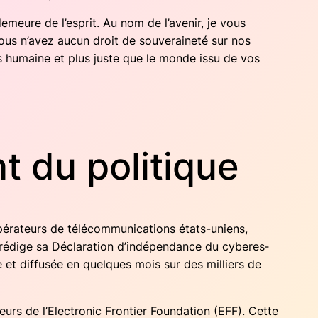
 demeure de l’esprit. Au nom de l’avenir, je vous
ous n’avez aucun droit de sou­ve­rai­ne­té sur nos
 plus humaine et plus juste que le monde issu de vos
t du politique
é­ra­teurs de télé­com­mu­ni­ca­tions états-uniens,
ow rédige sa Décla­ra­tion d’indépendance du cybe­res­
e et dif­fu­sée en quelques mois sur des mil­liers de
eurs de l’Electronic Fron­tier Foun­da­tion (EFF). Cette