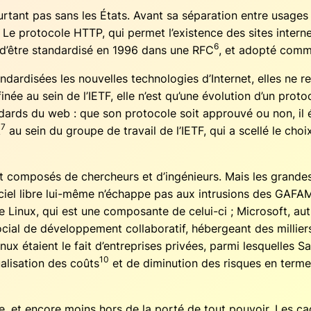
our­tant pas sans les États. Avant sa sépa­ra­tion entre usages
 Le pro­to­cole HTTP, qui per­met l’existence des sites inter­n
6
’être stan­dar­di­sé en 1996 dans une RFC
, et adop­té comm
ar­di­sées les nou­velles tech­no­lo­gies d’Internet, elles ne 
née au sein de l’IETF, elle n’est qu’une évo­lu­tion d’un pro­to
dards du web : que son pro­to­cole soit approu­vé ou non, il é
7
k
au sein du groupe de tra­vail de l’IETF, qui a scel­lé le choi
ment com­po­sés de cher­cheurs et d’ingénieurs. Mais les grand
­ciel libre lui-même n’échappe pas aux intru­sions des GAFAM
e Linux, qui est une com­po­sante de celui-ci ; Micro­soft, autre
l de déve­lop­pe­ment col­la­bo­ra­tif, héber­geant des mil­liers
ux étaient le fait d’entreprises pri­vées, par­mi les­quelles
10
­li­sa­tion des coûts
et de dimi­nu­tion des risques en termes d
et encore moins hors de la por­té de tout pou­voir. Les cadre