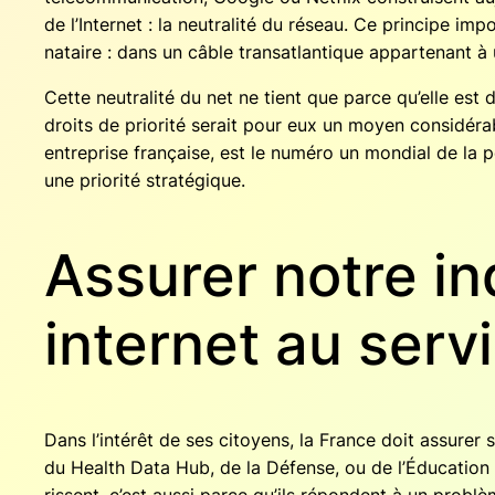
de l’Internet : la neu­tra­li­té du réseau. Ce prin­cipe im
na­taire : dans un câble trans­at­lan­tique appar­te­nant à 
Cette neu­tra­li­té du net ne tient que parce qu’elle est 
droits de prio­ri­té serait pour eux un moyen consi­dé­r
entre­prise fran­çaise, est le numé­ro un mon­dial de la
une prio­ri­té stratégique.
Assurer notre i
internet au serv
Dans l’intérêt de ses citoyens, la France doit assu­rer
du Health Data Hub, de la Défense, ou de l’Éducation nat