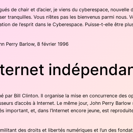
gués de chair et d’acier, je viens du cybe­res­pace, nou­velle
r tran­quilles. Vous n’êtes pas les bien­ve­nus par­mi nous. V
­sa­tion de l’esprit dans le Cybe­res­pace. Puisse-t-elle être
n Per­ry Bar­low, 8 février 1996
ternet indépendan
é par Bill Clin­ton. Il orga­nise la mise en concur­rence des op
­nis­seurs d’accès à Inter­net. Le même jour, John Per­ry Bar­l
ès impor­tant, et, dans l’Internet encore jeune, est repro­duit
li­tant des droits et liber­tés numé­riques et l’un des fon­da­t