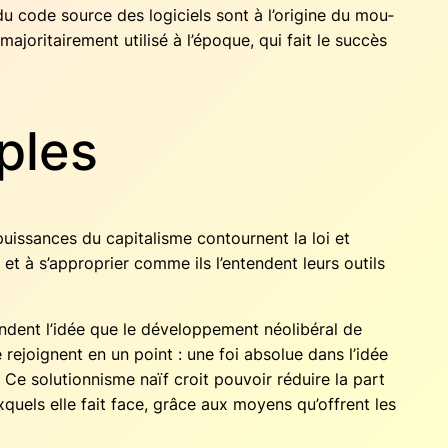
r du code source des logi­ciels sont à l’origine du mou­
­ri­tai­re­ment uti­li­sé à l’époque, qui fait le suc­cès
ples
uis­sances du capi­ta­lisme contournent la loi et
e et à s’approprier comme ils l’entendent leurs outils
endent l’idée que le déve­lop­pe­ment néo­li­bé­ral de
 rejoignent en un point : une foi abso­lue dans l’idée
 Ce solu­tion­nisme naïf croit pou­voir réduire la part
ux­quels elle fait face, grâce aux moyens qu’offrent les