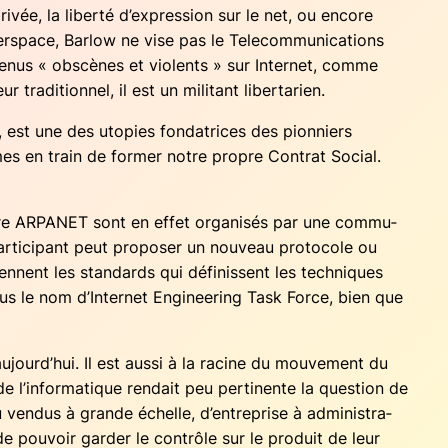
ri­vée, la liber­té d’expression sur le net, ou encore
rs­pace, Bar­low ne vise pas le Tele­com­mu­ni­ca­tions
te­nus « obs­cènes et vio­lents » sur Inter­net, comme
 tra­di­tion­nel, il est un mili­tant libertarien.
est une des uto­pies fon­da­trices des pion­niers
mmes en train de for­mer notre propre Contrat Social.
re ARPANET sont en effet orga­ni­sés par une com­mu­
r­ti­ci­pant peut pro­po­ser un nou­veau pro­to­cole ou
iennent les stan­dards qui défi­nissent les tech­niques
sous le nom d’Internet Engi­nee­ring Task Force, bien que
jourd’hui. Il est aus­si à la racine du mou­ve­ment du
e de l’informatique ren­dait peu per­ti­nente la ques­tion de
 ou ven­dus à grande échelle, d’entreprise à admi­nis­tra­
de pou­voir gar­der le contrôle sur le pro­duit de leur