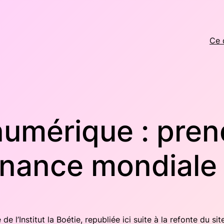
Ce 
umérique : pren
nance mondiale 
e l’Ins­ti­tut la Boé­tie, repu­bliée ici suite à la refonte du site