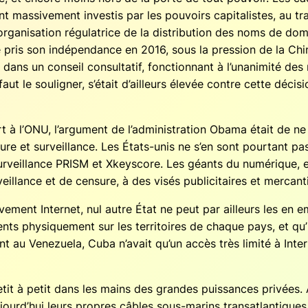
nt mas­si­ve­ment inves­tis par les pou­voirs capi­ta­listes, au t
rga­ni­sa­tion régu­la­trice de la dis­tri­bu­tion des noms de
ris son indé­pen­dance en 2016, sous la pres­sion de la Chine
s dans un conseil consul­ta­tif, fonc­tion­nant à l’unanimité d
 faut le sou­li­gner, s’était d’ailleurs éle­vée contre cette déc
 à l’ONU, l’argument de l’administration Oba­ma était de ne pa
sure et sur­veillance. Les États-unis ne s’en sont pour­tant pas
veillance PRISM et Xkeys­core. Les géants du numé­rique, e
illance et de cen­sure, à des visés publi­ci­taires et mercanti
ve­ment Inter­net, nul autre État ne peut par ailleurs les en
sents phy­si­que­ment sur les ter­ri­toires de chaque pays, et q
t au Vene­zue­la, Cuba n’avait qu’un accès très limi­té à Inte
t à petit dans les mains des grandes puis­sances pri­vées. Aup
jourd’hui leurs propres câbles sous-marins trans­at­lan­tiques.