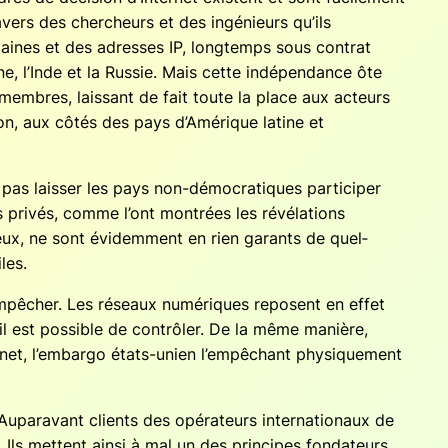
ra­vers des cher­cheurs et des ingé­nieurs qu’ils
 domaines et des adresses IP, long­temps sous contrat
, l’Inde et la Rus­sie. Mais cette indé­pen­dance ôte
es membres, lais­sant de fait toute la place aux acteurs
i­sion, aux côtés des pays d’Amérique latine et
s lais­ser les pays non-démo­cra­tiques par­ti­ci­per
 pri­vés, comme l’ont mon­trées les révé­la­tions
ux, ne sont évi­dem­ment en rien garants de quel­
les.
 empê­cher. Les réseaux numé­riques reposent en effet
u’il est pos­sible de contrô­ler. De la même manière,
r­net, l’embargo états-unien l’empêchant phy­si­que­ment
a­ra­vant clients des opé­ra­teurs inter­na­tio­naux de
 Ils mettent ain­si à mal un des prin­cipes fon­da­teurs