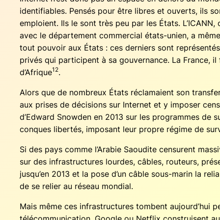
iden­ti­fiables. Pen­sés pour être libres et ouverts, ils so
emploient. Ils le sont très peu par les États. L’ICANN, o
avec le dépar­te­ment com­mer­cial états-unien, a même p
tout pou­voir aux États : ces der­niers sont repré­sen­té
pri­vés qui par­ti­cipent à sa gou­ver­nance. La France, il
12
d’Afrique
.
Alors que de nom­breux États récla­maient son trans­fert
aux prises de déci­sions sur Inter­net et y impo­ser cen­
d’Edward Snow­den en 2013 sur les pro­grammes de sur­
conques liber­tés, impo­sant leur propre régime de sur­ve
Si des pays comme l’Arabie Saou­dite cen­surent mas­si­
sur des infra­struc­tures lourdes, câbles, rou­teurs, pré­
jusqu’en 2013 et la pose d’un câble sous-marin la relian
de se relier au réseau mondial.
Mais même ces infra­struc­tures tombent aujourd’hui peti
télé­com­mu­ni­ca­tion, Google ou Net­flix construisent au