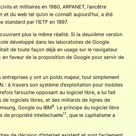
 civils et mili­taires en 1980, ARPANET, l’ancêtre
et et du web tel qu’on le connaît aujourd’hui, a été
e stan­dard par l’IETF en 1997.
recouvrent plus la même réa­li­té. Si la deuxième ver­sion
­cole déve­lop­pé dans les labo­ra­toires de Google.
tait de toute façon déjà en usage sur le navi­ga­teur
x en faveur de la pro­po­si­tion de Google pour ser­vir de
es entre­prises y ont un poids majeur, tout sim­ple­ment
s : à tra­vers son sys­tème d’exploitation pour mobiles
­fois farouche oppo­sant au logi­ciel libre, a lui fait
 de logi­ciels libres, et des mil­liards de lignes de
8
 Sam­sung, Google ou IBM
. Le prin­cipe du logi­ciel libre
11
e pro­prié­té intel­lec­tuelle
, que le capi­ta­lisme a
s de déci­sion d’Internet existent et sont faci­le­ment