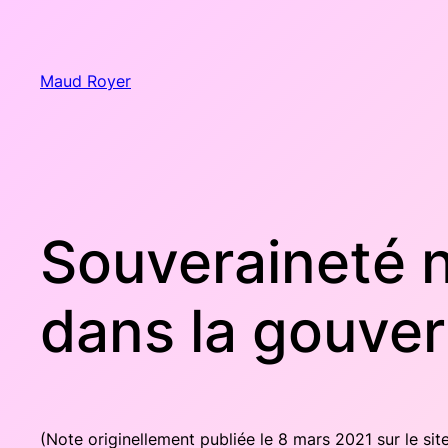
Aller
au
contenu
Maud Royer
Souveraineté n
dans la gouver
(Note ori­gi­nel­le­ment publiée le 8 mars 2021 sur le site d