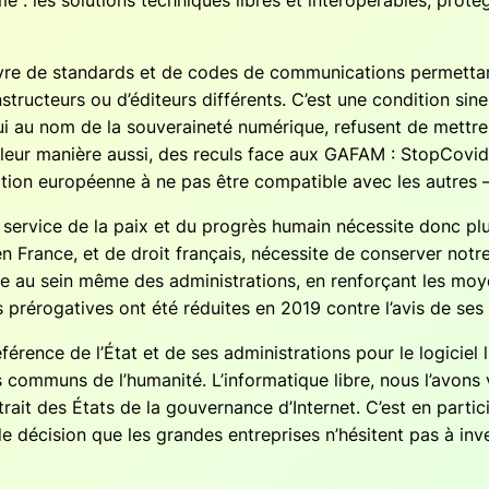
e : les solu­tions tech­niques libres et inter­opé­rables, pro­
re de stan­dards et de codes de com­mu­ni­ca­tions per­met­tan
truc­teurs ou d’éditeurs dif­fé­rents. C’est une condi­tion sine
i au nom de la sou­ve­rai­ne­té numé­rique, refusent de mettre 
 leur manière aus­si, des reculs face aux GAFAM : Stop­Co­vid
a­tion euro­péenne à ne pas être com­pa­tible avec les autres –
ser­vice de la paix et du pro­grès humain néces­site donc p
en France, et de droit fran­çais, néces­site de conser­ver notr
re au sein même des admi­nis­tra­tions, en ren­for­çant les moyens
pré­ro­ga­tives ont été réduites en 2019 contre l’avis de ses 
rence de l’État et de ses admi­nis­tra­tions pour le logi­ciel lib
ns com­muns de l’humanité. L’informatique libre, nous l’avons
ait des États de la gou­ver­nance d’Internet. C’est en par­ti­ci
éci­sion que les grandes entre­prises n’hésitent pas à inves­ti