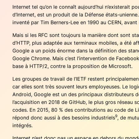
Inter­net tel qu’on le connaît aujourd’hui n’existerait p
d’Internet, est un pro­duit de la Défense états-unienne.
inven­té par Tim Ber­ners-Lee en 1990 au CERN, avant d
Mais si les RFC sont tou­jours la manière dont sont stan­d
d’HTTP, plus adap­tée aux ter­mi­naux mobiles, a été affi­
Google a un poids énorme dans la défi­ni­tion des stan­
Google Chrome. Mais c’est l’intervention de Face­boo
base à HTTP/2, contre la pro­po­si­tion de Microsoft.
Les groupes de tra­vail de l’IETF res­tent prin­ci­pa­le­
car elles sont très sou­vent leurs employeuses. Le logi
Android, Google est un des prin­ci­paux dis­tri­bu­teurs d
l’acquisition en 2018 de GitHub, le plus gros réseau socia
codes. En 2015, 80 % des contri­bu­tions au code de Lin
9
répond donc aus­si à des besoins indus­triels
, de mutua
intégrés.
Inter­net n’est donc pas un espace en dehors du monde, 