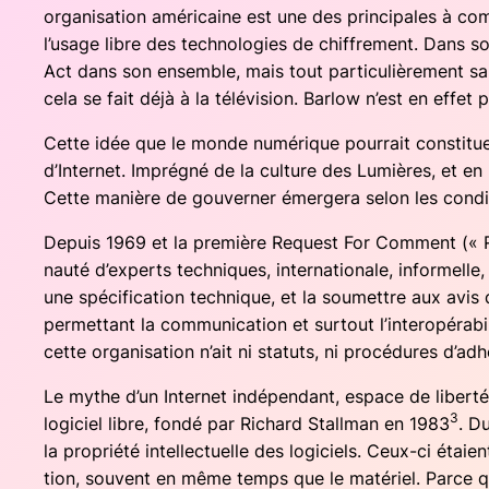
orga­ni­sa­tion amé­ri­caine est une des prin­ci­pales à c
l’usage libre des tech­no­lo­gies de chif­fre­ment. Dans s
Act dans son ensemble, mais tout par­ti­cu­liè­re­ment sa
cela se fait déjà à la télé­vi­sion. Bar­low n’est en effet pa
Cette idée que le monde numé­rique pour­rait consti­tue
d’Internet. Impré­gné de la culture des Lumières, et en 
Cette manière de gou­ver­ner émer­ge­ra selon les cond
Depuis 1969 et la pre­mière Request For Com­ment (« R
nau­té d’experts tech­niques, inter­na­tio­nale, infor­mel
une spé­ci­fi­ca­tion tech­nique, et la sou­mettre aux av
per­met­tant la com­mu­ni­ca­tion et sur­tout l’interopér
cette orga­ni­sa­tion n’ait ni sta­tuts, ni pro­cé­dures d’ad
Le mythe d’un Inter­net indé­pen­dant, espace de liber­t
3
logi­ciel libre, fon­dé par Richard Stall­man en 1983
. Du
la pro­prié­té intel­lec­tuelle des logi­ciels. Ceux-ci étai
tion, sou­vent en même temps que le maté­riel. Parce que l