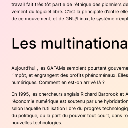
tra­vail fait très tôt par­tie de l’éthique des pion­niers 
ve­ment du logi­ciel libre. C’est la prin­ci­pale d’entre el
de ce mou­ve­ment, et de GNU/Linux, le sys­tème d’explo
Les multinationa
Aujourd’hui , les GAFAMs semblent pour­tant gou­ver­ner 
l’impôt, et engrangent des pro­fits phé­no­mé­naux. Elle
numé­riques. Com­ment en est-on arri­vé là ?
En 1995, les cher­cheurs anglais Richard Bar­brook et A
l’économie numé­rique est sou­te­nu par une hybri­da­tio
selon laquelle l’utilisation libre du pro­grès tech­no­lo­
du poli­tique, ou la part du pou­voir tout court, dans l’
nou­velles technologies.